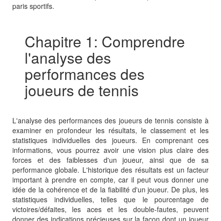
paris sportifs.
Chapitre 1: Comprendre
l'analyse des
performances des
joueurs de tennis
L'analyse des performances des joueurs de tennis consiste à
examiner en profondeur les résultats, le classement et les
statistiques individuelles des joueurs. En comprenant ces
informations, vous pourrez avoir une vision plus claire des
forces et des faiblesses d'un joueur, ainsi que de sa
performance globale. L'historique des résultats est un facteur
important à prendre en compte, car il peut vous donner une
idée de la cohérence et de la fiabilité d'un joueur. De plus, les
statistiques individuelles, telles que le pourcentage de
victoires/défaites, les aces et les double-fautes, peuvent
donner des indications précieuses sur la façon dont un joueur