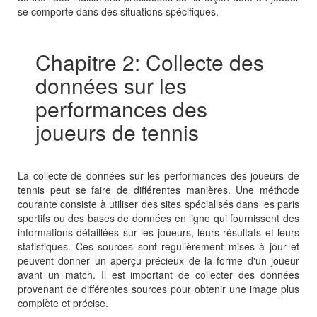
se comporte dans des situations spécifiques.
Chapitre 2: Collecte des
données sur les
performances des
joueurs de tennis
La collecte de données sur les performances des joueurs de
tennis peut se faire de différentes manières. Une méthode
courante consiste à utiliser des sites spécialisés dans les paris
sportifs ou des bases de données en ligne qui fournissent des
informations détaillées sur les joueurs, leurs résultats et leurs
statistiques. Ces sources sont régulièrement mises à jour et
peuvent donner un aperçu précieux de la forme d'un joueur
avant un match. Il est important de collecter des données
provenant de différentes sources pour obtenir une image plus
complète et précise.