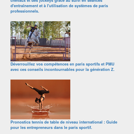
chevaux et des jockeys grâce au suivi en séances
d'entraînement et à l'utilisation de systèmes de paris
professionnels.
Déverrouillez vos compétences en paris sportifs et PMU
avec ces conseils incontournables pour la génération Z.
Pronostics tennis de table de niveau international : Guide
pour les entrepreneurs dans le paris sportif.