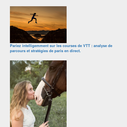
Pariez intelligemment sur les courses de VTT : analyse de
parcours et stratégies de paris en direct.