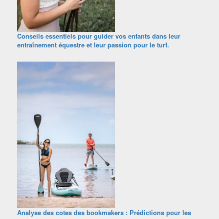
Conseils essentiels pour guider vos enfants dans leur
entraînement équestre et leur passion pour le turf.
Analyse des cotes des bookmakers : Prédictions pour les