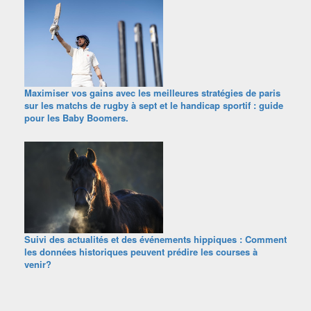
Maximiser vos gains avec les meilleures stratégies de paris
sur les matchs de rugby à sept et le handicap sportif : guide
pour les Baby Boomers.
Suivi des actualités et des événements hippiques : Comment
les données historiques peuvent prédire les courses à
venir?