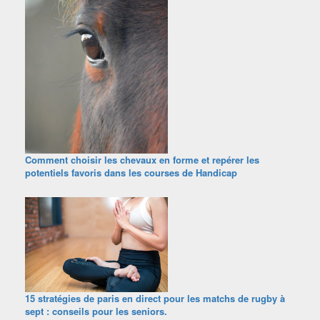
Comment choisir les chevaux en forme et repérer les
potentiels favoris dans les courses de Handicap
15 stratégies de paris en direct pour les matchs de rugby à
sept : conseils pour les seniors.