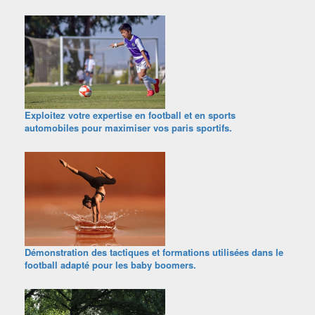
Exploitez votre expertise en football et en sports
automobiles pour maximiser vos paris sportifs.
Démonstration des tactiques et formations utilisées dans le
football adapté pour les baby boomers.