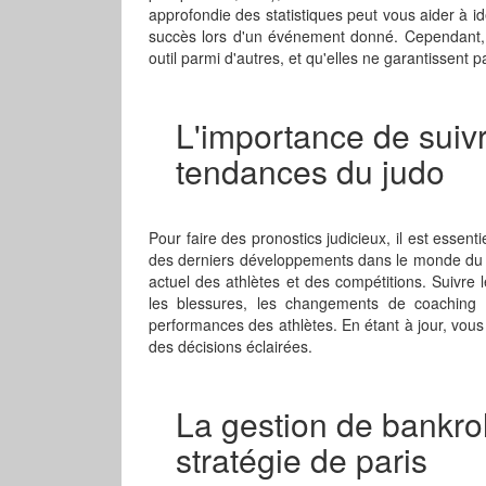
approfondie des statistiques peut vous aider à ide
succès lors d'un événement donné. Cependant, il
outil parmi d'autres, et qu'elles ne garantissent 
L'importance de suivre
tendances du judo
Pour faire des pronostics judicieux, il est essent
des derniers développements dans le monde du j
actuel des athlètes et des compétitions. Suivre
les blessures, les changements de coaching e
performances des athlètes. En étant à jour, vous
des décisions éclairées.
La gestion de bankrol
stratégie de paris