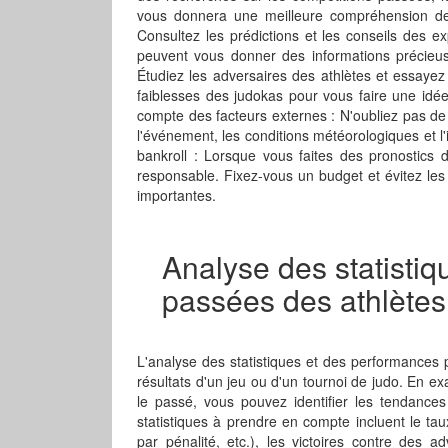
vous donnera une meilleure compréhension des
Consultez les prédictions et les conseils des e
peuvent vous donner des informations précieuse
Étudiez les adversaires des athlètes et essaye
faiblesses des judokas pour vous faire une idé
compte des facteurs externes : N'oubliez pas de
l'événement, les conditions météorologiques et l
bankroll : Lorsque vous faites des pronostics d
responsable. Fixez-vous un budget et évitez les 
importantes.
Analyse des statisti
passées des athlètes
L'analyse des statistiques et des performances 
résultats d'un jeu ou d'un tournoi de judo. En 
le passé, vous pouvez identifier les tendances
statistiques à prendre en compte incluent le tau
par pénalité, etc.), les victoires contre des a