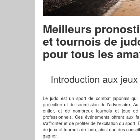
Meilleurs pronost
et tournois de jud
pour tous les ama
Introduction aux jeux
Le judo est un sport de combat japonais qui s
projection et de soumission de l'adversaire. Au
entier, et de nombreux tournois et jeux de
professionnels. Ces événements offrent aux fa
s'affronter et de profiter de l'excitation du sport.
de jeux et tournois de judo, ainsi que des conse
gagner.