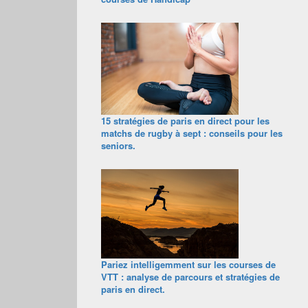
15 stratégies de paris en direct pour les
matchs de rugby à sept : conseils pour les
seniors.
Pariez intelligemment sur les courses de
VTT : analyse de parcours et stratégies de
paris en direct.