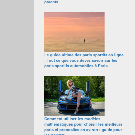
parents.
Le guide ultime des paris sportifs en ligne
: Tout ce que vous devez savoir sur les
paris sportifs automobiles à Paris
Comment utiliser les modèles
mathématiques pour choisir les meilleurs
paris et pronostics en aviron : guide pour
les parents.