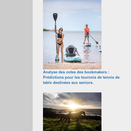
Analyse des cotes des bookmakers :
Prédictions pour les tournois de tennis de
table destinées aux seniors.