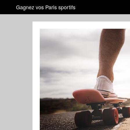
Gagnez vos Paris sportifs