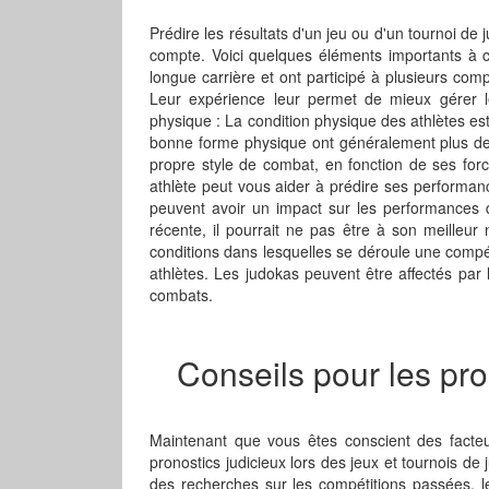
Prédire les résultats d'un jeu ou d'un tournoi de
compte. Voici quelques éléments importants à c
longue carrière et ont participé à plusieurs com
Leur expérience leur permet de mieux gérer l
physique : La condition physique des athlètes es
bonne forme physique ont généralement plus de
propre style de combat, en fonction de ses forc
athlète peut vous aider à prédire ses performan
peuvent avoir un impact sur les performances d
récente, il pourrait ne pas être à son meilleur
conditions dans lesquelles se déroule une compé
athlètes. Les judokas peuvent être affectés par l
combats.
Conseils pour les pro
Maintenant que vous êtes conscient des facteu
pronostics judicieux lors des jeux et tournois de 
des recherches sur les compétitions passées, le