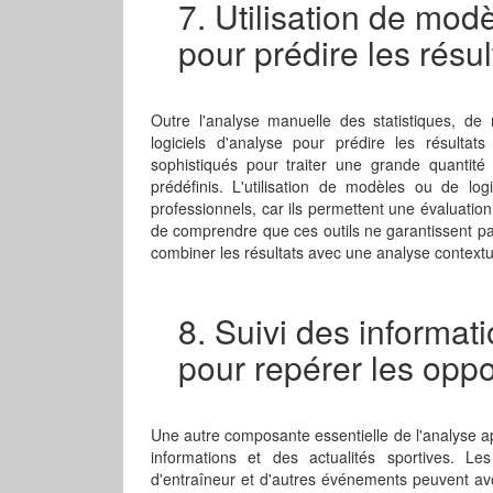
7. Utilisation de mod
pour prédire les résul
Outre l'analyse manuelle des statistiques, de
logiciels d'analyse pour prédire les résultat
sophistiqués pour traiter une grande quantit
prédéfinis. L'utilisation de modèles ou de lo
professionnels, car ils permettent une évaluation
de comprendre que ces outils ne garantissent pas
combiner les résultats avec une analyse context
8. Suivi des informati
pour repérer les oppo
Une autre composante essentielle de l'analyse app
informations et des actualités sportives. Le
d'entraîneur et d'autres événements peuvent avo