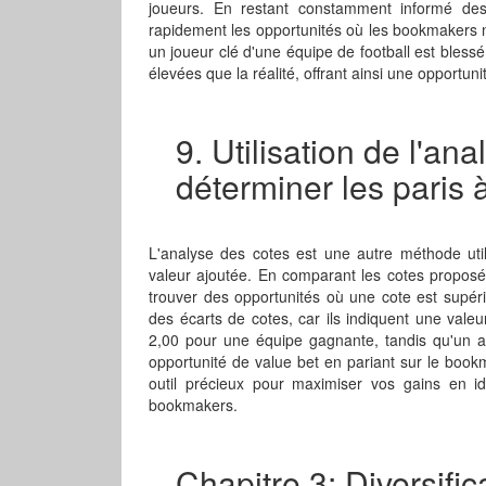
joueurs. En restant constamment informé de
rapidement les opportunités où les bookmakers n
un joueur clé d'une équipe de football est blessé
élevées que la réalité, offrant ainsi une opportuni
9. Utilisation de l'an
déterminer les paris 
L'analyse des cotes est une autre méthode util
valeur ajoutée. En comparant les cotes proposée
trouver des opportunités où une cote est supéri
des écarts de cotes, car ils indiquent une vale
2,00 pour une équipe gagnante, tandis qu'un 
opportunité de value bet en pariant sur le bookm
outil précieux pour maximiser vos gains en id
bookmakers.
Chapitre 3: Diversific