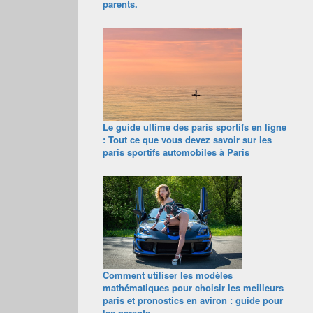
parents.
Le guide ultime des paris sportifs en ligne
: Tout ce que vous devez savoir sur les
paris sportifs automobiles à Paris
Comment utiliser les modèles
mathématiques pour choisir les meilleurs
paris et pronostics en aviron : guide pour
les parents.