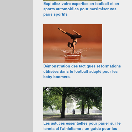
Exploitez votre expertise en football et en
sports automobiles pour maximiser vos
paris sportifs.
Démonstration des tactiques et formations
utilisées dans le football adapté pour les
baby boomers.
Les astuces essentielles pour parier sur le
tennis et l'athlétisme : un guide pour les