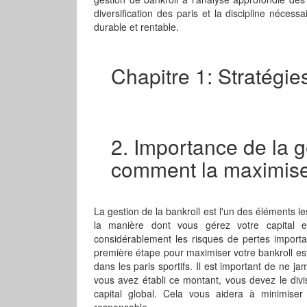
diversification des paris et la discipline néce
durable et rentable.
Chapitre 1: Stratégie
2. Importance de la g
comment la maximis
La gestion de la bankroll est l'un des éléments le
la manière dont vous gérez votre capital e
considérablement les risques de pertes importa
première étape pour maximiser votre bankroll est
dans les paris sportifs. Il est important de ne j
vous avez établi ce montant, vous devez le divi
capital global. Cela vous aidera à minimiser