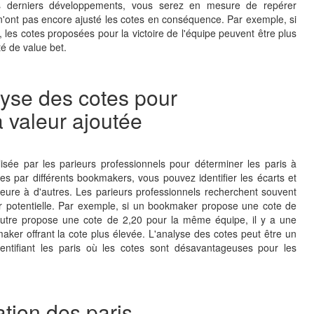
s derniers développements, vous serez en mesure de repérer
'ont pas encore ajusté les cotes en conséquence. Par exemple, si
, les cotes proposées pour la victoire de l'équipe peuvent être plus
té de value bet.
alyse des cotes pour
à valeur ajoutée
isée par les parieurs professionnels pour déterminer les paris à
s par différents bookmakers, vous pouvez identifier les écarts et
eure à d'autres. Les parieurs professionnels recherchent souvent
ur potentielle. Par exemple, si un bookmaker propose une cote de
autre propose une cote de 2,20 pour la même équipe, il y a une
aker offrant la cote plus élevée. L'analyse des cotes peut être un
entifiant les paris où les cotes sont désavantageuses pour les
ation des paris