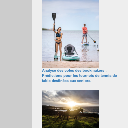
Analyse des cotes des bookmakers :
Prédictions pour les tournois de tennis de
table destinées aux seniors.