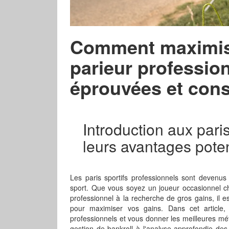
Comment maximise
parieur profession
éprouvées et cons
Introduction aux paris
leurs avantages poten
Les paris sportifs professionnels sont devenus
sport. Que vous soyez un joueur occasionnel c
professionnel à la recherche de gros gains, il e
pour maximiser vos gains. Dans cet article, 
professionnels et vous donner les meilleures m
gestion de bankroll à l'analyse approfondie des