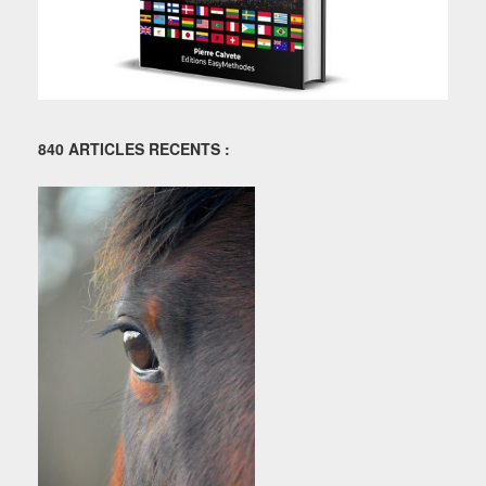
840 ARTICLES RECENTS :