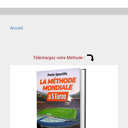
Accueil
Téléchargez votre Méthode :