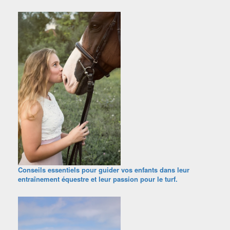
Conseils essentiels pour guider vos enfants dans leur
entraînement équestre et leur passion pour le turf.