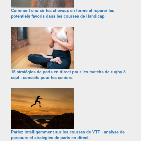
Comment choisir les chevaux en forme et repérer les
potentiels favoris dans les courses de Handicap
15 stratégies de paris en direct pour les matchs de rugby à
sept : conseils pour les seniors.
Pariez intelligemment sur les courses de VTT : analyse de
parcours et stratégies de paris en direct.