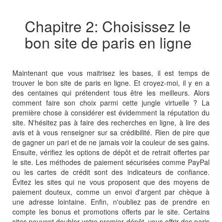
Chapitre 2: Choisissez le
bon site de paris en ligne
Maintenant que vous maitrisez les bases, il est temps de
trouver le bon site de paris en ligne. Et croyez-moi, il y en a
des centaines qui prétendent tous être les meilleurs. Alors
comment faire son choix parmi cette jungle virtuelle ? La
première chose à considérer est évidemment la réputation du
site. N'hésitez pas à faire des recherches en ligne, à lire des
avis et à vous renseigner sur sa crédibilité. Rien de pire que
de gagner un pari et de ne jamais voir la couleur de ses gains.
Ensuite, vérifiez les options de dépôt et de retrait offertes par
le site. Les méthodes de paiement sécurisées comme PayPal
ou les cartes de crédit sont des indicateurs de confiance.
Évitez les sites qui ne vous proposent que des moyens de
paiement douteux, comme un envoi d'argent par chèque à
une adresse lointaine. Enfin, n'oubliez pas de prendre en
compte les bonus et promotions offerts par le site. Certains
sites peuvent doubler votre premier dépôt, vous offrir des paris