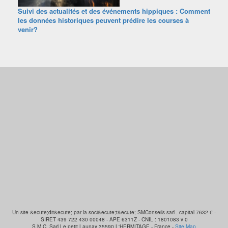
Suivi des actualités et des événements hippiques : Comment
les données historiques peuvent prédire les courses à
venir?
Un site &ecute;dit&ecute; par la soci&ecute;t&ecute; SMConseils sarl . capital 7632 € -
SIRET 439 722 430 00048 - APE 6311Z - CNIL : 1801083 v 0
S.M.C. Sarl Le petit Launay 35590 L'HERMITAGE - France -
Site Map