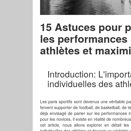
15 Astuces pour p
les performances 
athlètes et maxim
Introduction: L'impo
individuelles des athl
Les paris sportifs sont devenus une véritable
fervent supporter de football, de basketball, de t
déjà envisagé de parier sur les performances in
pour les novices, il existe en réalité de nombre
cet article, nous allons explorer en détail le
individuelles des athlètes et devenir un véritable 