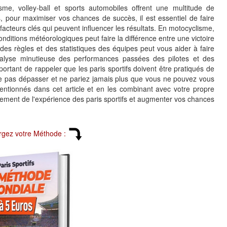
sme, volley-ball et sports automobiles offrent une multitude de
is, pour maximiser vos chances de succès, il est essentiel de faire
acteurs clés qui peuvent influencer les résultats. En motocyclisme,
onditions météorologiques peut faire la différence entre une victoire
 des règles et des statistiques des équipes peut vous aider à faire
analyse minutieuse des performances passées des pilotes et des
ortant de rappeler que les paris sportifs doivent être pratiqués de
e pas dépasser et ne pariez jamais plus que vous ne pouvez vous
mentionnés dans cet article et en les combinant avec votre propre
inement de l'expérience des paris sportifs et augmenter vos chances
rgez votre Méthode :