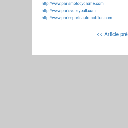
-
http://www.parismotocyclisme.com
-
http://www.parisvolleyball.com
-
http://www.parissportsautomobiles.com
<< Article pr