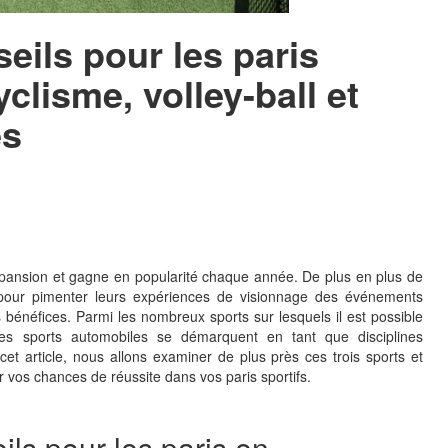
eils pour les paris
clisme, volley-ball et
es
xpansion et gagne en popularité chaque année. De plus en plus de
s pour pimenter leurs expériences de visionnage des événements
s bénéfices. Parmi les nombreux sports sur lesquels il est possible
t les sports automobiles se démarquent en tant que disciplines
cet article, nous allons examiner de plus près ces trois sports et
r vos chances de réussite dans vos paris sportifs.
ils pour les paris en