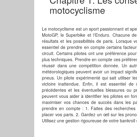
motocyclisme
Le motocyclisme est un sport passionnant et spect
MotoGP, le Superbike et l'Enduro. Chacune de c
résultats et les possibilités de paris. Lorsque
essentiel de prendre en compte certains facteurs
circuit. Certains pilotes ont une préférence pour
plus techniques. Prendre en compte ces préférence
réussir dans une compétition donnée. Un autr
météorologiques peuvent avoir un impact signifi
pneus. Un pilote expérimenté qui sait utiliser 
victoire inattendue. Enfin, il est essentiel de
précédentes et les éventuelles blessures ou p
peuvent vous aider à identifier les pilotes en fo
maximiser vos chances de succès dans les par
prendre en compte : 1. Faites des recherches ap
placer vos paris. 2. Gardez un œil sur les prono
Utilisez une gestion rigoureuse de votre bankrol