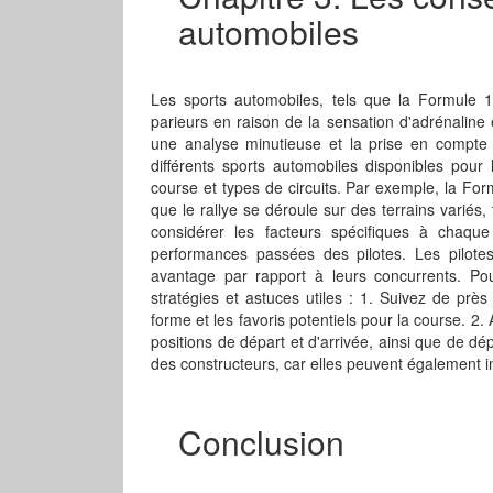
automobiles
Les sports automobiles, tels que la Formule 1
parieurs en raison de la sensation d'adrénaline e
une analyse minutieuse et la prise en compte d
différents sports automobiles disponibles pour
course et types de circuits. Par exemple, la For
que le rallye se déroule sur des terrains variés, t
considérer les facteurs spécifiques à chaque
performances passées des pilotes. Les pilotes 
avantage par rapport à leurs concurrents. Pou
stratégies et astuces utiles : 1. Suivez de près l
forme et les favoris potentiels pour la course. 2.
positions de départ et d'arrivée, ainsi que de 
des constructeurs, car elles peuvent également in
Conclusion