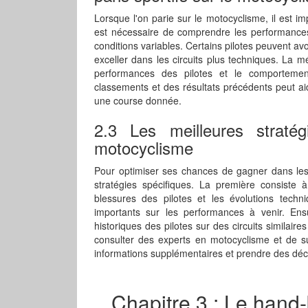
Lorsque l'on parie sur le motocyclisme, il est im
est nécessaire de comprendre les performances 
conditions variables. Certains pilotes peuvent avo
exceller dans les circuits plus techniques. La m
performances des pilotes et le comportemen
classements et des résultats précédents peut ai
une course donnée.
2.3 Les meilleures stratég
motocyclisme
Pour optimiser ses chances de gagner dans les p
stratégies spécifiques. La première consiste
blessures des pilotes et les évolutions tech
importants sur les performances à venir. Ensuit
historiques des pilotes sur des circuits similaire
consulter des experts en motocyclisme et de su
informations supplémentaires et prendre des décisi
Chapitre 3 : Le hand-b