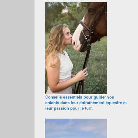
Conseils essentiels pour guider vos
enfants dans leur entraînement équestre et
leur passion pour le turf.