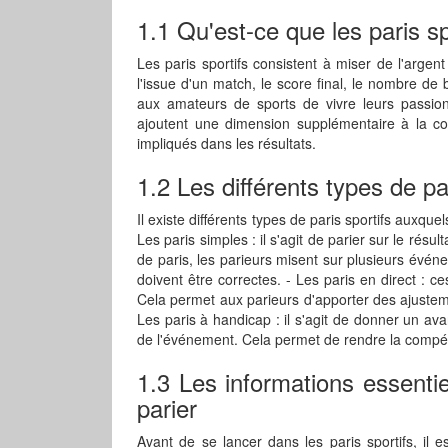
1.1 Qu'est-ce que les paris sp
Les paris sportifs consistent à miser de l'argent
l'issue d'un match, le score final, le nombre de 
aux amateurs de sports de vivre leurs passion
ajoutent une dimension supplémentaire à la com
impliqués dans les résultats.
1.2 Les différents types de pa
Il existe différents types de paris sportifs auxque
Les paris simples : il s'agit de parier sur le rés
de paris, les parieurs misent sur plusieurs évé
doivent être correctes. - Les paris en direct : 
Cela permet aux parieurs d'apporter des ajustem
Les paris à handicap : il s'agit de donner un a
de l'événement. Cela permet de rendre la compéti
1.3 Les informations essent
parier
Avant de se lancer dans les paris sportifs, il e