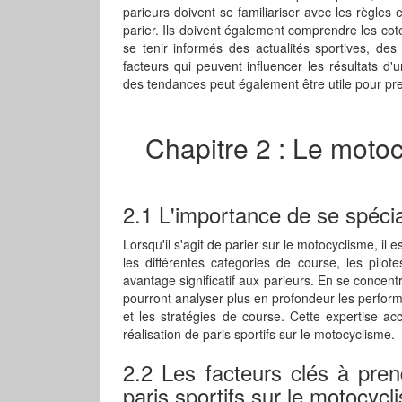
parieurs doivent se familiariser avec les règles e
parier. Ils doivent également comprendre les cote
se tenir informés des actualités sportives, de
facteurs qui peuvent influencer les résultats d
des tendances peut également être utile pour prend
Chapitre 2 : Le motocy
2.1 L'importance de se spécia
Lorsqu'il s'agit de parier sur le motocyclisme, il
les différentes catégories de course, les pilot
avantage significatif aux parieurs. En se concen
pourront analyser plus en profondeur les perform
et les stratégies de course. Cette expertise ac
réalisation de paris sportifs sur le motocyclisme.
2.2 Les facteurs clés à pren
paris sportifs sur le motocycl