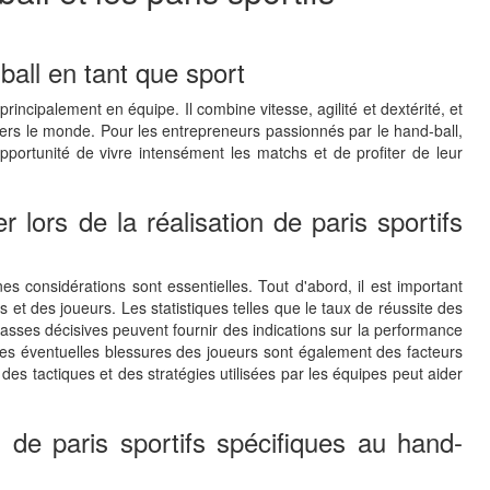
ball en tant que sport
rincipalement en équipe. Il combine vitesse, agilité et dextérité, et
ers le monde. Pour les entrepreneurs passionnés par le hand-ball,
 opportunité de vivre intensément les matchs et de profiter de leur
 lors de la réalisation de paris sportifs
ines considérations sont essentielles. Tout d'abord, il est important
et des joueurs. Les statistiques telles que le taux de réussite des
 passes décisives peuvent fournir des indications sur la performance
les éventuelles blessures des joueurs sont également des facteurs
des tactiques et des stratégies utilisées par les équipes peut aider
s de paris sportifs spécifiques au hand-