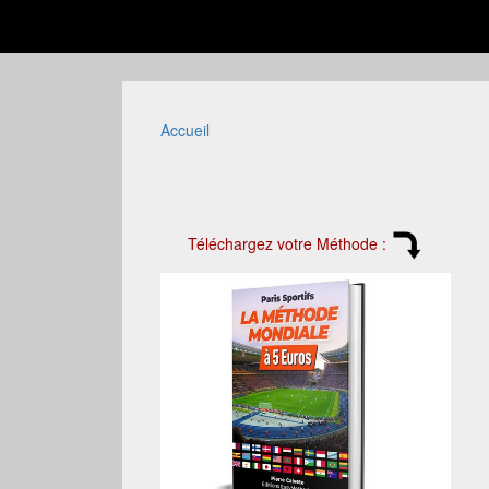
Accueil
Téléchargez votre Méthode :