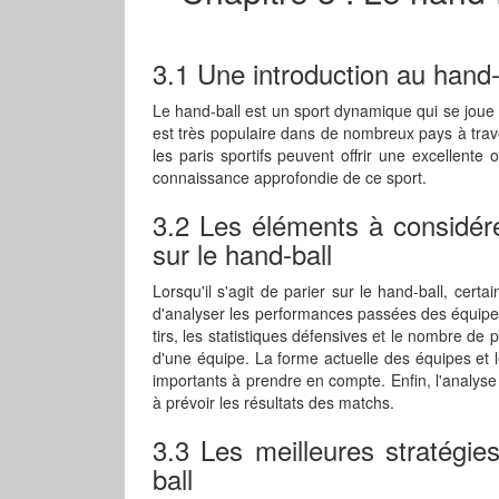
3.1 Une introduction au hand-
Le hand-ball est un sport dynamique qui se joue p
est très populaire dans de nombreux pays à trav
les paris sportifs peuvent offrir une excellente
connaissance approfondie de ce sport.
3.2 Les éléments à considérer
sur le hand-ball
Lorsqu'il s'agit de parier sur le hand-ball, certa
d'analyser les performances passées des équipes 
tirs, les statistiques défensives et le nombre de
d'une équipe. La forme actuelle des équipes et 
importants à prendre en compte. Enfin, l'analyse 
à prévoir les résultats des matchs.
3.3 Les meilleures stratégie
ball