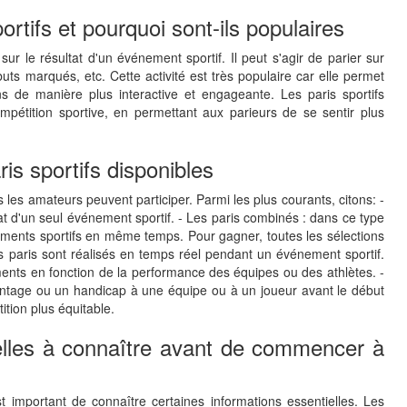
ortifs et pourquoi sont-ils populaires
 sur le résultat d'un événement sportif. Il peut s'agir de parier sur
buts marqués, etc. Cette activité est très populaire car elle permet
s de manière plus interactive et engageante. Les paris sportifs
pétition sportive, en permettant aux parieurs de se sentir plus
ris sportifs disponibles
ls les amateurs peuvent participer. Parmi les plus courants, citons: -
ultat d'un seul événement sportif. - Les paris combinés : dans ce type
nements sportifs en même temps. Pour gagner, toutes les sélections
ces paris sont réalisés en temps réel pendant un événement sportif.
ents en fonction de la performance des équipes ou des athlètes. -
vantage ou un handicap à une équipe ou à un joueur avant le début
tion plus équitable.
ielles à connaître avant de commencer à
st important de connaître certaines informations essentielles. Les