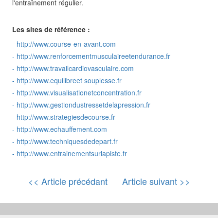
l'entraînement régulier.
Les sites de référence :
-
http://www.course-en-avant.com
-
http://www.renforcementmusculaireetendurance.fr
-
http://www.travailcardiovasculaire.com
-
http://www.equilibreet souplesse.fr
-
http://www.visualisationetconcentration.fr
-
http://www.gestiondustressetdelapression.fr
-
http://www.strategiesdecourse.fr
-
http://www.echauffement.com
-
http://www.techniquesdedepart.fr
-
http://www.entrainementsurlapiste.fr
<< Article précédant
Article suivant >>