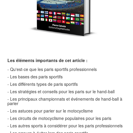
Les éléments importants de cet article :
- Qu'est-ce que les paris sportifs professionnels
- Les bases des paris sportifs
- Les différents types de paris sportifs
- Les stratégies et conseils pour les paris sur le hand-ball
- Les principaux championnats et événements de hand-ball à
parier
- Les astuces pour parier sur le motocyclisme
- Les circuits de motocyclisme populaires pour les paris
- Les autres sports à considérer pour les paris professionnels