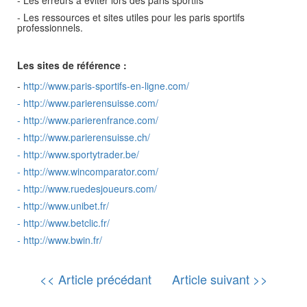
- Les erreurs à éviter lors des paris sportifs
- Les ressources et sites utiles pour les paris sportifs
professionnels.
Les sites de référence :
-
http://www.paris-sportifs-en-ligne.com/
-
http://www.parierensuisse.com/
-
http://www.parierenfrance.com/
-
http://www.parierensuisse.ch/
-
http://www.sportytrader.be/
-
http://www.wincomparator.com/
-
http://www.ruedesjoueurs.com/
-
http://www.unibet.fr/
-
http://www.betclic.fr/
-
http://www.bwin.fr/
<< Article précédant
Article suivant >>