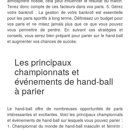
atmosphère hostile, cela peut influencer le résultat du match.
Tenez donc compte de ces facteurs dans vos paris. 5. Gérez
votre bankroll : La gestion de votre bankroll est essentielle
pour les paris sportifs à long terme. Définissez un budget pour
vos paris et ne misez jamais plus que ce que vous pouvez
vous permettre de perdre. En suivant ces stratégies et
conseils, vous serez bien préparé pour parier sur le hand-ball
et augmenter vos chances de succès.
Les principaux
championnats et
événements de hand-ball
à parier
Le hand-ball offre de nombreuses opportunités de paris
intéressantes et excitantes. Voici les principaux championnats
et événements de hand-ball sur lesquels vous pouvez parier :
1. Championnat du monde de hand-ball masculin et féminin :