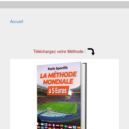
Accueil
Téléchargez votre Méthode :