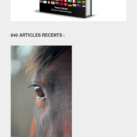
840 ARTICLES RECENTS :