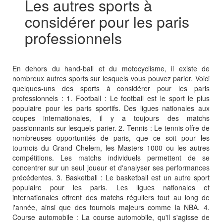
Les autres sports à
considérer pour les paris
professionnels
En dehors du hand-ball et du motocyclisme, il existe de
nombreux autres sports sur lesquels vous pouvez parier. Voici
quelques-uns des sports à considérer pour les paris
professionnels : 1. Football : Le football est le sport le plus
populaire pour les paris sportifs. Des ligues nationales aux
coupes internationales, il y a toujours des matchs
passionnants sur lesquels parier. 2. Tennis : Le tennis offre de
nombreuses opportunités de paris, que ce soit pour les
tournois du Grand Chelem, les Masters 1000 ou les autres
compétitions. Les matchs individuels permettent de se
concentrer sur un seul joueur et d'analyser ses performances
précédentes. 3. Basketball : Le basketball est un autre sport
populaire pour les paris. Les ligues nationales et
internationales offrent des matchs réguliers tout au long de
l'année, ainsi que des tournois majeurs comme la NBA. 4.
Course automobile : La course automobile, qu'il s'agisse de