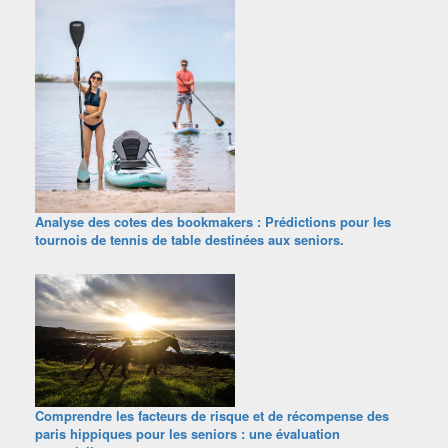
Analyse des cotes des bookmakers : Prédictions pour les
tournois de tennis de table destinées aux seniors.
Comprendre les facteurs de risque et de récompense des
paris hippiques pour les seniors : une évaluation