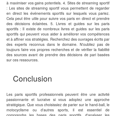
à maximiser vos gains potentiels. 4. Sites de streaming sportif
: Les sites de streaming sportif vous permettent de regarder
en direct les événements sportifs sur lesquels vous pariez.
Cela peut être utile pour suivre vos paris en direct et prendre
des décisions éclairées. 5. Livres et guides sur les paris
sportifs : Il existe de nombreux livres et guides sur les paris
sportifs qui peuvent vous aider à améliorer vos compétences
et à affiner vos stratégies. Recherchez des ouvrages écrits par
des experts reconnus dans le domaine. N'oubliez pas de
toujours faire vos propres recherches et de vérifier la fiabilité
des sources avant de prendre des décisions de pari basées
sur ces ressources.
Conclusion
Les paris sportifs professionnels peuvent être une activité
passionnante et lucratve si vous adoptez une approche
stratégique. Que vous choisissiez de parier sur le hand-ball, le
motocyclisme ou d'autres sports, il est essentiel de
comprendre les bases des paris sportifs, d'analyser les