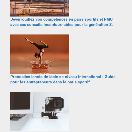
Déverrouillez vos compétences en paris sportifs et PMU
avec ces conseils incontournables pour la génération Z.
Pronostics tennis de table de niveau international : Guide
pour les entrepreneurs dans le paris sportif.