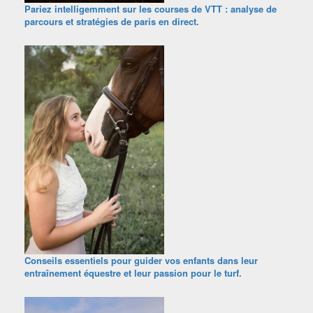
Pariez intelligemment sur les courses de VTT : analyse de
parcours et stratégies de paris en direct.
Conseils essentiels pour guider vos enfants dans leur
entraînement équestre et leur passion pour le turf.