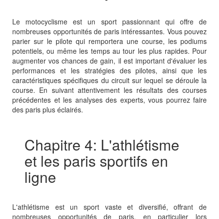
Le motocyclisme est un sport passionnant qui offre de
nombreuses opportunités de paris intéressantes. Vous pouvez
parier sur le pilote qui remportera une course, les podiums
potentiels, ou même les temps au tour les plus rapides. Pour
augmenter vos chances de gain, il est important d'évaluer les
performances et les stratégies des pilotes, ainsi que les
caractéristiques spécifiques du circuit sur lequel se déroule la
course. En suivant attentivement les résultats des courses
précédentes et les analyses des experts, vous pourrez faire
des paris plus éclairés.
Chapitre 4: L'athlétisme
et les paris sportifs en
ligne
L'athlétisme est un sport vaste et diversifié, offrant de
nombreuses opportunités de paris, en particulier lors