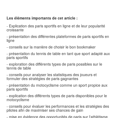
Les éléments importants de cet article :
- Explication des paris sportifs en ligne et de leur popularité
croissante
- présentation des différentes plateformes de paris sportifs en
ligne
- conseils sur la manière de choisir le bon bookmaker
- présentation du tennis de table en tant que sport adapté aux
paris sportifs
- exploration des différents types de paris possibles sur le
tennis de table
- conseils pour analyser les statistiques des joueurs et
formuler des stratégies de paris gagnantes
- présentation du motocyclisme comme un sport propice aux
paris sportifs
- explication des différents types de paris disponibles pour le
motocyclisme
- conseils pour évaluer les performances et les stratégies des
pilotes afin de maximiser ses chances de gain
- mise en évidence des opportunités de paris sur l'athlétisme