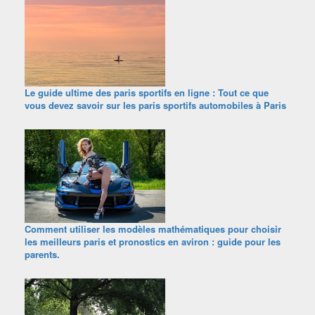
Le guide ultime des paris sportifs en ligne : Tout ce que
vous devez savoir sur les paris sportifs automobiles à Paris
Comment utiliser les modèles mathématiques pour choisir
les meilleurs paris et pronostics en aviron : guide pour les
parents.