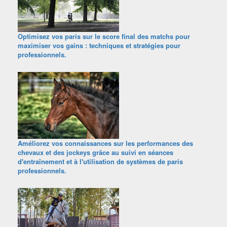
Optimisez vos paris sur le score final des matchs pour
maximiser vos gains : techniques et stratégies pour
professionnels.
Améliorez vos connaissances sur les performances des
chevaux et des jockeys grâce au suivi en séances
d'entraînement et à l'utilisation de systèmes de paris
professionnels.