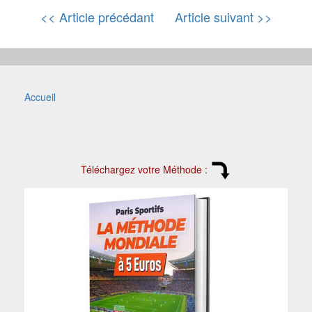
<< Article précédant
Article suivant >>
Accueil
Téléchargez votre Méthode :