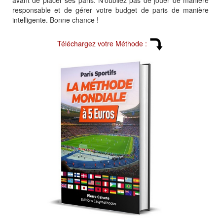
responsable et de gérer votre budget de paris de manière
intelligente. Bonne chance !
Téléchargez votre Méthode :