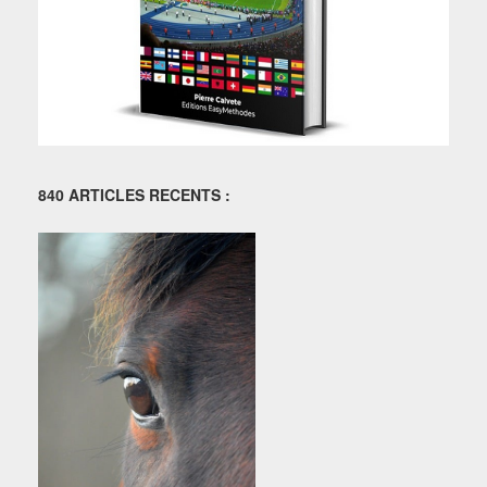
840 ARTICLES RECENTS :