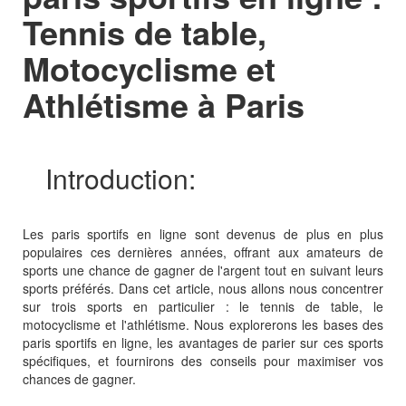
Tennis de table,
Motocyclisme et
Athlétisme à Paris
Introduction:
Les paris sportifs en ligne sont devenus de plus en plus
populaires ces dernières années, offrant aux amateurs de
sports une chance de gagner de l'argent tout en suivant leurs
sports préférés. Dans cet article, nous allons nous concentrer
sur trois sports en particulier : le tennis de table, le
motocyclisme et l'athlétisme. Nous explorerons les bases des
paris sportifs en ligne, les avantages de parier sur ces sports
spécifiques, et fournirons des conseils pour maximiser vos
chances de gagner.