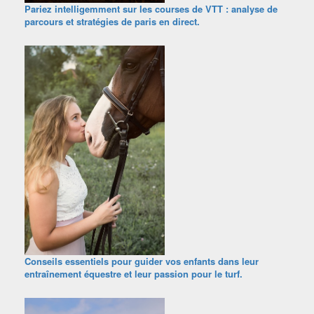
Pariez intelligemment sur les courses de VTT : analyse de
parcours et stratégies de paris en direct.
Conseils essentiels pour guider vos enfants dans leur
entraînement équestre et leur passion pour le turf.