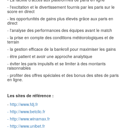
- l'excitation et le divertissement fournis par les paris sur le
score en direct
- les opportunités de gains plus élevés grâce aux paris en
direct
- l'analyse des performances des équipes avant le match
- la prise en compte des conditions météorologiques et de
terrain
- la gestion efficace de la bankroll pour maximiser les gains
- être patient et avoir une approche analytique
- éviter les paris impulsifs et se limiter à des montants
raisonnables
- profiter des offres spéciales et des bonus des sites de paris
en ligne.
Les sites de référence :
-
http://www.fdj.fr
-
http://www.betclic.fr
-
http://www.winamax.fr
-
http://www.unibet.fr