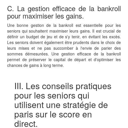
C. La gestion efficace de la bankroll
pour maximiser les gains.
Une bonne gestion de la bankroll est essentielle pour les
seniors qui souhaitent maximiser leurs gains. Il est crucial de
définir un budget de jeu et de s'y tenir, en évitant les excès.
Les seniors doivent également être prudents dans le choix de
leurs mises et ne pas succomber à l'envie de parier des
sommes démesurées. Une gestion efficace de la bankroll
permet de préserver le capital de départ et d'optimiser les
chances de gains à long terme.
III. Les conseils pratiques
pour les seniors qui
utilisent une stratégie de
paris sur le score en
direct.