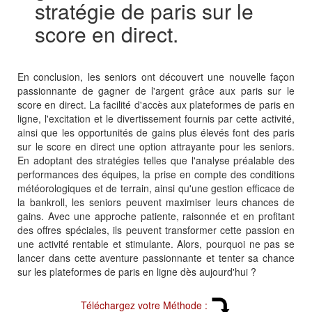
stratégie de paris sur le
score en direct.
En conclusion, les seniors ont découvert une nouvelle façon
passionnante de gagner de l'argent grâce aux paris sur le
score en direct. La facilité d'accès aux plateformes de paris en
ligne, l'excitation et le divertissement fournis par cette activité,
ainsi que les opportunités de gains plus élevés font des paris
sur le score en direct une option attrayante pour les seniors.
En adoptant des stratégies telles que l'analyse préalable des
performances des équipes, la prise en compte des conditions
météorologiques et de terrain, ainsi qu'une gestion efficace de
la bankroll, les seniors peuvent maximiser leurs chances de
gains. Avec une approche patiente, raisonnée et en profitant
des offres spéciales, ils peuvent transformer cette passion en
une activité rentable et stimulante. Alors, pourquoi ne pas se
lancer dans cette aventure passionnante et tenter sa chance
sur les plateformes de paris en ligne dès aujourd'hui ?
Téléchargez votre Méthode :