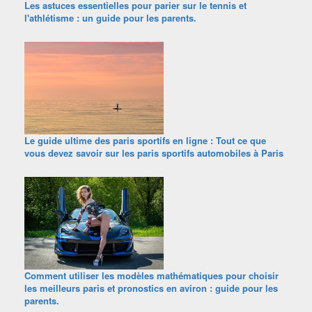
Les astuces essentielles pour parier sur le tennis et
l'athlétisme : un guide pour les parents.
Le guide ultime des paris sportifs en ligne : Tout ce que
vous devez savoir sur les paris sportifs automobiles à Paris
Comment utiliser les modèles mathématiques pour choisir
les meilleurs paris et pronostics en aviron : guide pour les
parents.