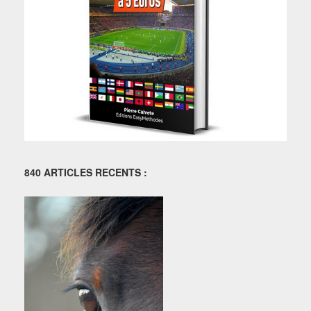
840 ARTICLES RECENTS :