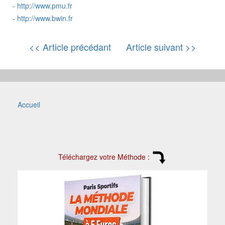
-
http://www.pmu.fr
-
http://www.bwin.fr
<< Article précédant
Article suivant >>
Accueil
Téléchargez votre Méthode :