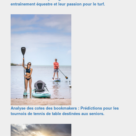
entraînement équestre et leur passion pour le turf.
Analyse des cotes des bookmakers : Prédictions pour les
tournois de tennis de table destinées aux seniors.