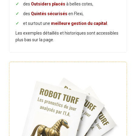
des
Outsiders placés
à belles cotes,
des
Quintés sécurisés
en Flexi,
et surtout une
meilleure gestion du capital
.
Les exemples détaillés et historiques sont accessibles
plus bas sur la page.