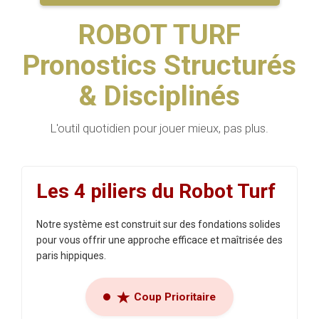
ROBOT TURF
Pronostics Structurés
& Disciplinés
L'outil quotidien pour jouer mieux, pas plus.
Les 4 piliers du Robot Turf
Notre système est construit sur des fondations solides
pour vous offrir une approche efficace et maîtrisée des
paris hippiques.
Coup Prioritaire