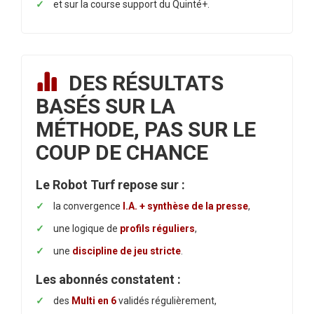
et sur la course support du Quinté+.
DES RÉSULTATS
BASÉS SUR LA
MÉTHODE, PAS SUR LE
COUP DE CHANCE
Le Robot Turf repose sur :
la convergence
I.A. + synthèse de la presse
,
une logique de
profils réguliers
,
une
discipline de jeu stricte
.
Les abonnés constatent :
des
Multi en 6
validés régulièrement,