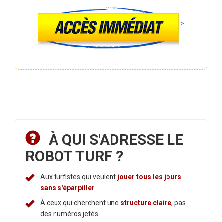
>
À QUI S'ADRESSE LE
ROBOT TURF ?
Aux turfistes qui veulent
jouer tous les jours
sans s'éparpiller
À ceux qui cherchent une
structure claire
, pas
des numéros jetés